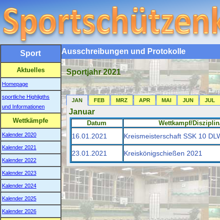
Ausschreibungen und Protokolle
Sport
Aktuelles
Sportjahr 2021
Homepage
sportliche Highligths
JAN
FEB
MRZ
APR
MAI
JUN
JUL
und Informationen
Januar
Wettkämpfe
Datum
Wettkampf/Disziplin
Kalender 2020
16.01.2021
Kreismeisterschaft SSK 10 DL
Kalender 2021
23.01.2021
Kreiskönigschießen 2021
Kalender 2022
Kalender 2023
Kalender 2024
Kalender 2025
Kalender 2026